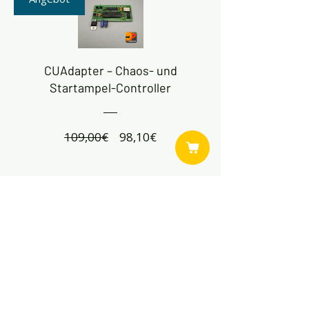
CUAdapter – Chaos- und
Startampel-Controller
Standardpreis
Sale-
109,00€
98,10€
Preis
Details ansehen
Danke an unsere Kunden!
Anbei noch ein kleines Video, wie eine