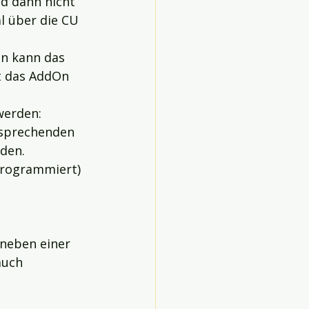
nd dann nicht 
l über die CU 
n kann das 
t das AddOn 
werden:
tsprechenden 
den.
 programmiert)
neben einer 
auch 