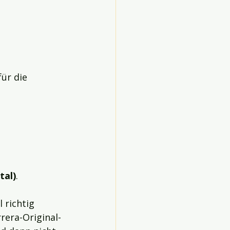
ür die 
tal)
.
 richtig 
era-Original-