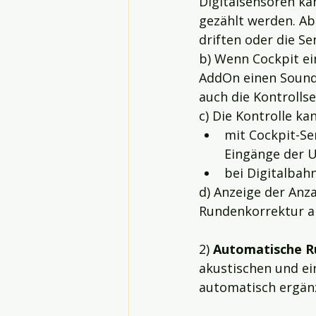
Digitalsensoren kan
gezählt werden. Ab
driften oder die S
b) Wenn Cockpit ei
AddOn einen Sound 
auch die Kontrolls
c) Die Kontrolle k
mit Cockpit-Se
Eingänge der U
bei Digitalbah
d) Anzeige der Anz
Rundenkorrektur akt
2) 
Automatische R
akustischen und ei
automatisch ergän