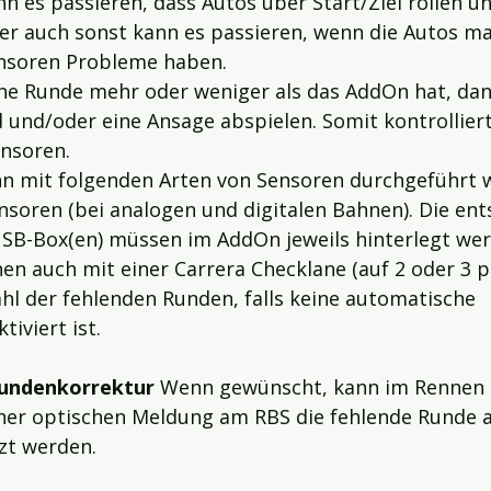
n es passieren, dass Autos über Start/Ziel rollen u
er auch sonst kann es passieren, wenn die Autos ma
ensoren Probleme haben.
ne Runde mehr oder weniger als das AddOn hat, dan
und/oder eine Ansage abspielen. Somit kontrollier
ensoren.
ann mit folgenden Arten von Sensoren durchgeführt 
nsoren (bei analogen und digitalen Bahnen). Die en
SB-Box(en) müssen im AddOn jeweils hinterlegt wer
nen auch mit einer Carrera Checklane (auf 2 oder 3
ahl der fehlenden Runden, falls keine automatische 
iviert ist.
undenkorrektur 
Wenn gewünscht, kann im Rennen 
ner optischen Meldung am RBS die fehlende Runde 
zt werden.