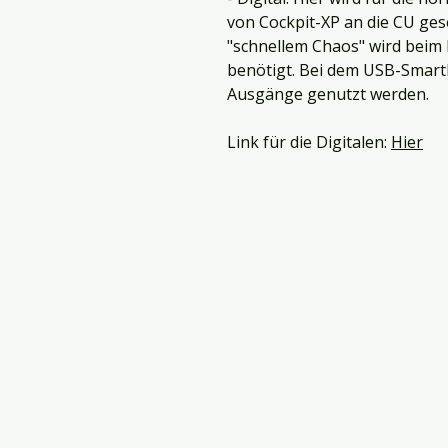
von Cockpit-XP an die CU ge
"schnellem Chaos" wird beim 
benötigt. Bei dem USB-Smar
Ausgänge genutzt werden.
Link für die Digitalen:
Hier
Mike Hilpp - Smarte Technik
Inselstraße 1
76571 Gaggenau
E-MAIL.
kontakt@smart-xp.de