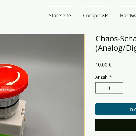
Startseite
Cockpit-XP
Hardw
Chaos-Scha
(Analog/Dig
Preis
10,00 €
Anzahl
*
In