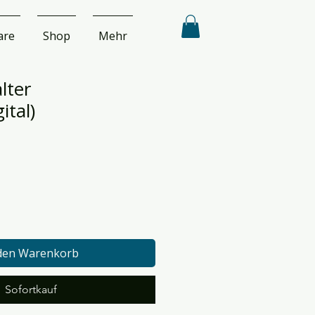
are
Shop
Mehr
lter
ital)
 den Warenkorb
Sofortkauf